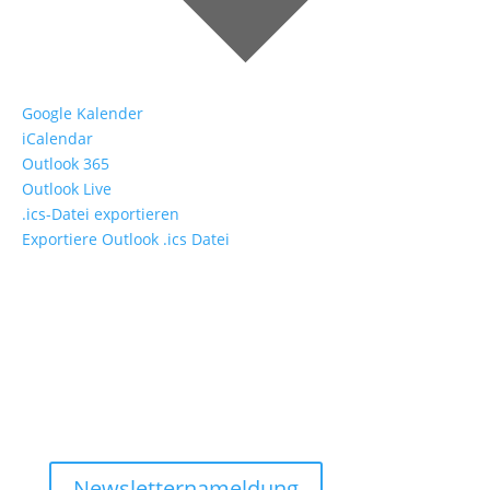
Google Kalender
iCalendar
Outlook 365
Outlook Live
.ics-Datei exportieren
Exportiere Outlook .ics Datei
ATEMverein Deutschland e.V.
Alle Events & Neuigkeiten immer atemfrisch im
Newsletter.
Newsletternameldung