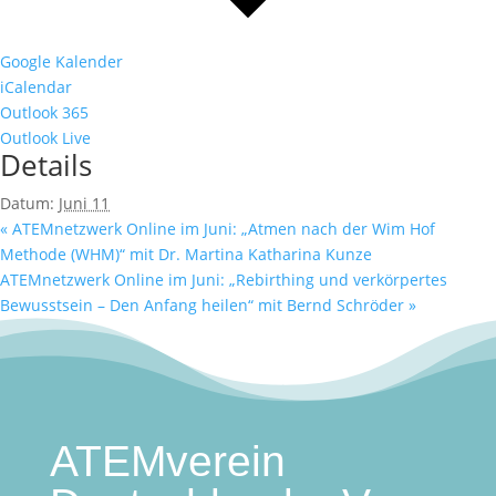
Google Kalender
iCalendar
Outlook 365
Outlook Live
Details
Datum:
Juni 11
«
ATEMnetzwerk Online im Juni: „Atmen nach der Wim Hof
Methode (WHM)“ mit Dr. Martina Katharina Kunze
ATEMnetzwerk Online im Juni: „Rebirthing und verkörpertes
Bewusstsein – Den Anfang heilen“ mit Bernd Schröder
»
ATEMverein