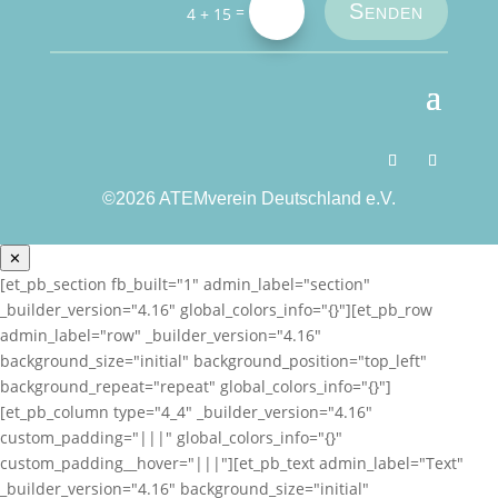
Senden
=
4 + 15
©2026 ATEMverein Deutschland e.V.
✕
[et_pb_section fb_built="1" admin_label="section"
_builder_version="4.16" global_colors_info="{}"][et_pb_row
admin_label="row" _builder_version="4.16"
background_size="initial" background_position="top_left"
background_repeat="repeat" global_colors_info="{}"]
[et_pb_column type="4_4" _builder_version="4.16"
custom_padding="|||" global_colors_info="{}"
custom_padding__hover="|||"][et_pb_text admin_label="Text"
_builder_version="4.16" background_size="initial"