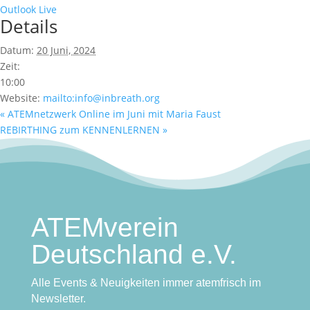
Outlook Live
Details
Datum:
20 Juni, 2024
Zeit:
10:00
Website:
mailto:info@inbreath.org
«
ATEMnetzwerk Online im Juni mit Maria Faust
REBIRTHING zum KENNENLERNEN
»
ATEMverein
Deutschland e.V.
Alle Events & Neuigkeiten immer atemfrisch im
Newsletter.