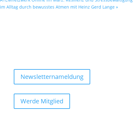
im Alltag durch bewusstes Atmen mit Heinz Gerd Lange
»
ATEMverein Deutschland e.V.
Alle Events & Neuigkeiten immer atemfrisch im
Newsletter.
Newsletternameldung
Werde Mitglied
kontakt@atemverein.de