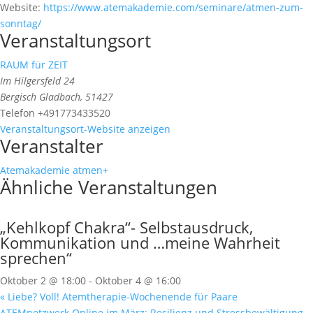
Website:
https://www.atemakademie.com/seminare/atmen-zum-
sonntag/
Veranstaltungsort
RAUM für ZEIT
Im Hilgersfeld 24
Bergisch Gladbach
,
51427
Telefon
+491773433520
Veranstaltungsort-Website anzeigen
Veranstalter
Atemakademie atmen+
Ähnliche Veranstaltungen
„Kehlkopf Chakra“- Selbstausdruck,
Kommunikation und …meine Wahrheit
sprechen“
Oktober 2 @ 18:00
-
Oktober 4 @ 16:00
«
Liebe? Voll! Atemtherapie-Wochenende für Paare
ATEMnetzwerk Online im März: Resilienz und Stressbewältigung