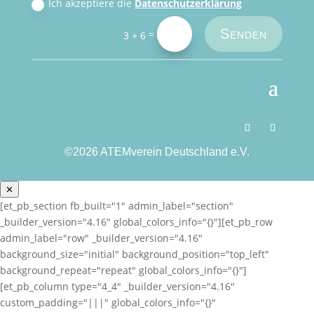
Ich akzeptiere die
Datenschutzerklärung
Senden
=
3 + 6
©2026 ATEMverein Deutschland e.V.
✕
[et_pb_section fb_built="1" admin_label="section"
_builder_version="4.16" global_colors_info="{}"][et_pb_row
admin_label="row" _builder_version="4.16"
background_size="initial" background_position="top_left"
background_repeat="repeat" global_colors_info="{}"]
[et_pb_column type="4_4" _builder_version="4.16"
custom_padding="|||" global_colors_info="{}"