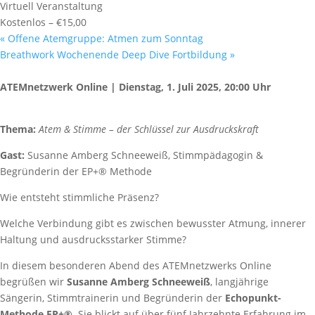
Virtuell Veranstaltung
Kostenlos – €15,00
«
Offene Atemgruppe: Atmen zum Sonntag
Breathwork Wochenende Deep Dive Fortbildung
»
ATEMnetzwerk Online | Dienstag, 1. Juli 2025, 20:00 Uhr
Thema:
Atem & Stimme – der Schlüssel zur Ausdruckskraft
Gast:
Susanne Amberg Schneeweiß, Stimmpädagogin &
Begründerin der EP+® Methode
Wie entsteht stimmliche Präsenz?
Welche Verbindung gibt es zwischen bewusster Atmung, innerer
Haltung und ausdrucksstarker Stimme?
In diesem besonderen Abend des ATEMnetzwerks Online
begrüßen wir
Susanne Amberg Schneeweiß
, langjährige
Sängerin, Stimmtrainerin und Begründerin der
Echopunkt-
Methode EP+®
. Sie blickt auf über fünf Jahrzehnte Erfahrung im