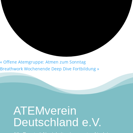
«
Offene Atemgruppe: Atmen zum Sonntag
Breathwork Wochenende Deep Dive Fortbildung
»
ATEMverein
Deutschland e.V.