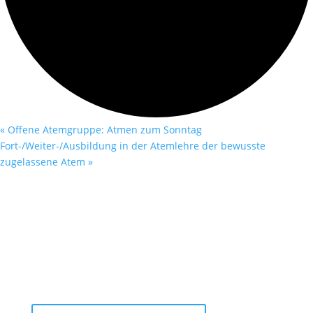
«
Offene Atemgruppe: Atmen zum Sonntag
Fort-/Weiter-/Ausbildung in der Atemlehre der bewusste
zugelassene Atem
»
ATEMverein Deutschland e.V.
Alle Events & Neuigkeiten immer atemfrisch im
Newsletter.